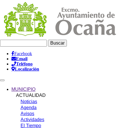
Pasar
al
contenido
principal
Buscar
Facebook
Email
Información
Teléfono
Header
Localización
Main
navigation
MUNICIPIO
ACTUALIDAD
Noticias
Agenda
Avisos
Actividades
El Tiempo