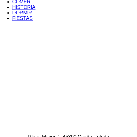
COMER
Menú
HISTORIA
Portada
Terciario
DORMIR
FIESTAS
Plaza Mayor, 1. 45300 Ocaña, Toledo