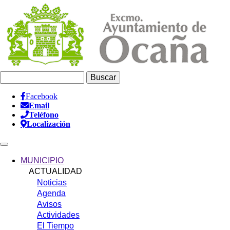
Pasar
al
contenido
principal
Buscar
Facebook
Email
Información
Teléfono
Header
Localización
Main
navigation
MUNICIPIO
ACTUALIDAD
Noticias
Agenda
Avisos
Actividades
El Tiempo