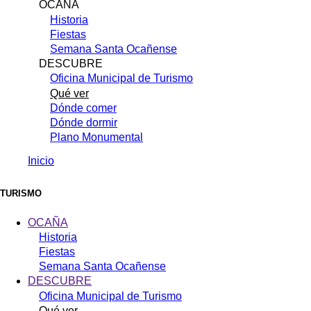
OCAÑA
Historia
Fiestas
Semana Santa Ocañense
DESCUBRE
Oficina Municipal de Turismo
Qué ver
Dónde comer
Dónde dormir
Plano Monumental
Inicio
Sobrescribir
enlaces
TURISMO
de
OCAÑA
ayuda
Historia
Fiestas
a
Semana Santa Ocañense
la
DESCUBRE
navegación
Oficina Municipal de Turismo
Qué ver