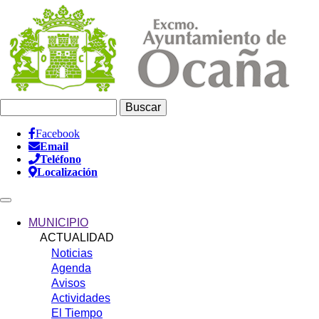
Pasar
al
contenido
principal
Buscar
Facebook
Email
Información
Teléfono
Header
Localización
Main
navigation
MUNICIPIO
ACTUALIDAD
Noticias
Agenda
Avisos
Actividades
El Tiempo