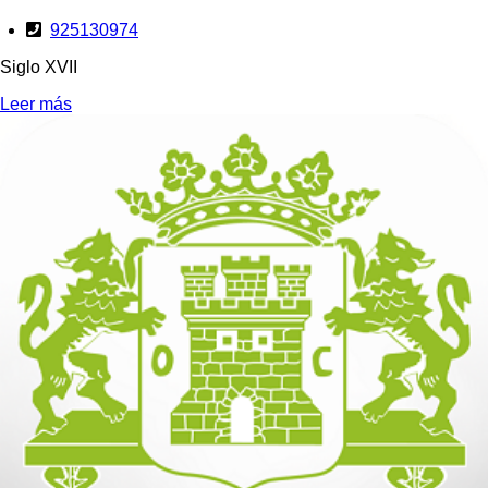
925130974
Siglo XVII
Leer más