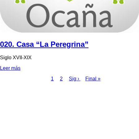
020. Casa “La Peregrina”
Siglo XVII-XIX
Leer más
Página
1
Page
2
Siguiente
Sig ›
Última
Final »
actual
página
página
Paginación