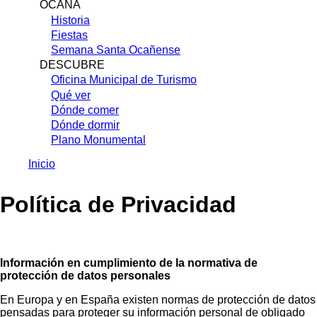
OCAÑA
Historia
Fiestas
Semana Santa Ocañense
DESCUBRE
Oficina Municipal de Turismo
Qué ver
Dónde comer
Dónde dormir
Plano Monumental
Inicio
Sobrescribir
Política de Privacidad
enlaces
de
ayuda
a
Información en cumplimiento de la normativa de
protección de datos personales
la
navegación
En Europa y en España existen normas de protección de datos
pensadas para proteger su información personal de obligado