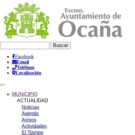
Pasar
al
contenido
principal
Buscar
Facebook
Email
Información
Teléfono
Header
Localización
Main
navigation
MUNICIPIO
ACTUALIDAD
Noticias
Agenda
Avisos
Actividades
El Tiempo