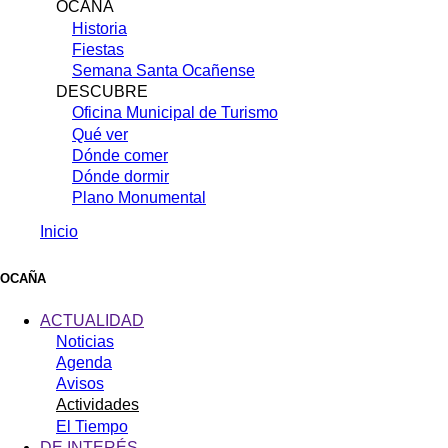
OCAÑA
Historia
Fiestas
Semana Santa Ocañense
DESCUBRE
Oficina Municipal de Turismo
Qué ver
Dónde comer
Dónde dormir
Plano Monumental
Inicio
Sobrescribir
enlaces
OCAÑA
de
ACTUALIDAD
ayuda
Noticias
Agenda
a
Avisos
la
Actividades
navegación
El Tiempo
DE INTERÉS