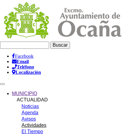
Pasar
al
contenido
principal
Buscar
Facebook
Email
Información
Teléfono
Header
Localización
Main
navigation
MUNICIPIO
ACTUALIDAD
Noticias
Agenda
Avisos
Actividades
El Tiempo