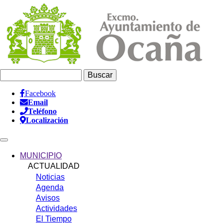
Pasar
al
contenido
principal
Buscar
Facebook
Email
Información
Teléfono
Header
Localización
Main
navigation
MUNICIPIO
ACTUALIDAD
Noticias
Agenda
Avisos
Actividades
El Tiempo