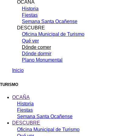
OCAÑA
Historia
Fiestas
Semana Santa Ocañense
DESCUBRE
Oficina Municipal de Turismo
Qué ver
Dónde comer
Dónde dormir
Plano Monumental
Inicio
Sobrescribir
enlaces
TURISMO
de
OCAÑA
ayuda
Historia
Fiestas
a
Semana Santa Ocañense
la
DESCUBRE
navegación
Oficina Municipal de Turismo
Qué ver