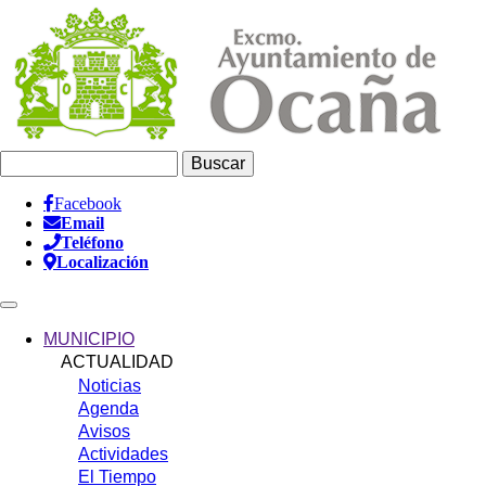
Pasar
al
contenido
principal
Buscar
Facebook
Email
Información
Teléfono
Header
Localización
Main
navigation
MUNICIPIO
ACTUALIDAD
Noticias
Agenda
Avisos
Actividades
El Tiempo