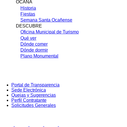
OCAÑA
Historia
Fiestas
Semana Santa Ocañense
DESCUBRE
Oficina Municipal de Turismo
Qué ver
Dónde comer
Dónde dormir
Plano Monumental
Portal de Transparencia
Sede Electrónica
Portada:
Quejas y Sugerencias
Menú
secundario
Perfil Contratante
(cuadrados)
Solicitudes Generales