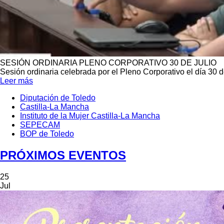
SESIÓN ORDINARIA PLENO CORPORATIVO 30 DE JULIO
Sesión ordinaria celebrada por el Pleno Corporativo el día 30 d
Leer más
Diputación de Toledo
Castilla-La Mancha
Menú
Instituto de la Mujer Castilla-La Mancha
Portada
Cuarto
SEPECAM
BOP de Toledo
PRÓXIMOS EVENTOS
25
Jul