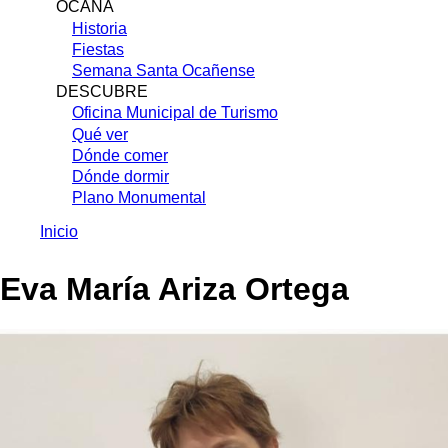
OCAÑA
Historia
Fiestas
Semana Santa Ocañense
DESCUBRE
Oficina Municipal de Turismo
Qué ver
Dónde comer
Dónde dormir
Plano Monumental
Inicio
Sobrescribir
Eva María Ariza Ortega
enlaces
de
ayuda
a
la
navegación