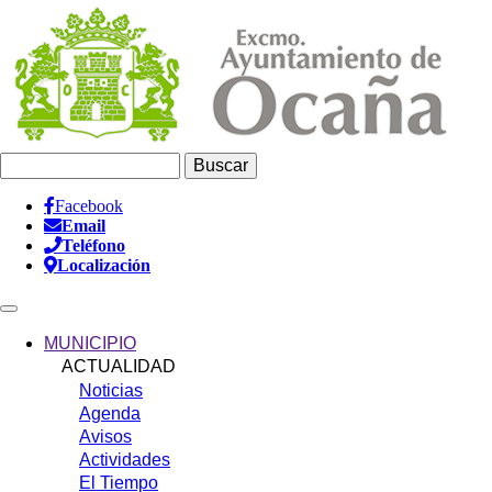
Pasar
al
contenido
principal
Buscar
Facebook
Email
Información
Teléfono
Header
Localización
Main
navigation
MUNICIPIO
ACTUALIDAD
Noticias
Agenda
Avisos
Actividades
El Tiempo