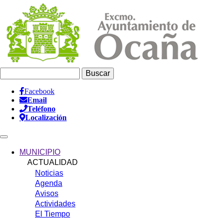
Pasar
al
contenido
principal
Buscar
Facebook
Email
Información
Teléfono
Header
Localización
Main
navigation
MUNICIPIO
ACTUALIDAD
Noticias
Agenda
Avisos
Actividades
El Tiempo