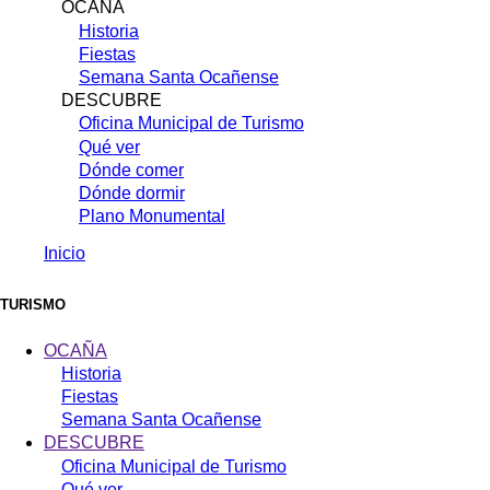
OCAÑA
Historia
Fiestas
Semana Santa Ocañense
DESCUBRE
Oficina Municipal de Turismo
Qué ver
Dónde comer
Dónde dormir
Plano Monumental
Inicio
Sobrescribir
enlaces
TURISMO
de
OCAÑA
ayuda
Historia
Fiestas
a
Semana Santa Ocañense
la
DESCUBRE
navegación
Oficina Municipal de Turismo
Qué ver