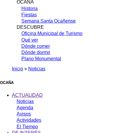
OCAÑA
Historia
Fiestas
Semana Santa Ocañense
DESCUBRE
Oficina Municipal de Turismo
Qué ver
Dónde comer
Dónde dormir
Plano Monumental
Inicio
Noticias
Sobrescribir
enlaces
OCAÑA
de
ACTUALIDAD
ayuda
Noticias
Agenda
a
Avisos
la
Actividades
navegación
El Tiempo
DE INTERÉS