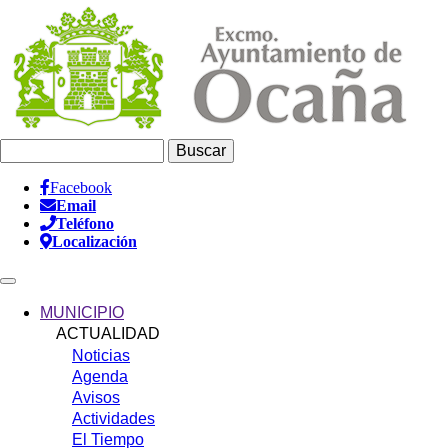
Pasar
al
contenido
principal
Buscar
Facebook
Email
Información
Teléfono
Header
Localización
Main
navigation
MUNICIPIO
ACTUALIDAD
Noticias
Agenda
Avisos
Actividades
El Tiempo