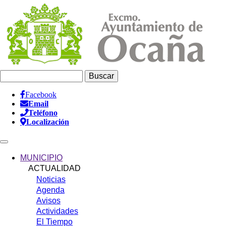
Pasar
al
contenido
principal
Buscar
Facebook
Email
Información
Teléfono
Header
Localización
Main
navigation
MUNICIPIO
ACTUALIDAD
Noticias
Agenda
Avisos
Actividades
El Tiempo