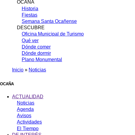
OCAÑA
Historia
Fiestas
Semana Santa Ocañense
DESCUBRE
Oficina Municipal de Turismo
Qué ver
Dónde comer
Dónde dormir
Plano Monumental
Inicio
Noticias
Sobrescribir
enlaces
OCAÑA
de
ACTUALIDAD
ayuda
Noticias
Agenda
a
Avisos
la
Actividades
navegación
El Tiempo
DE INTERÉS