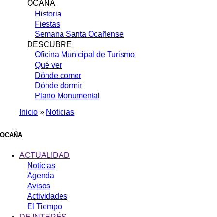
OCAÑA
Historia
Fiestas
Semana Santa Ocañense
DESCUBRE
Oficina Municipal de Turismo
Qué ver
Dónde comer
Dónde dormir
Plano Monumental
Inicio
Noticias
Sobrescribir
enlaces
OCAÑA
de
ACTUALIDAD
ayuda
Noticias
Agenda
a
Avisos
la
Actividades
navegación
El Tiempo
DE INTERÉS