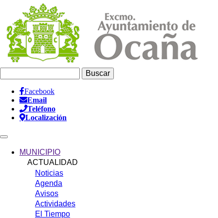
Pasar
al
contenido
principal
Buscar
Facebook
Email
Información
Teléfono
Header
Localización
Main
navigation
MUNICIPIO
ACTUALIDAD
Noticias
Agenda
Avisos
Actividades
El Tiempo