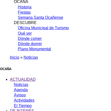
OCAÑA
Historia
Fiestas
Semana Santa Ocañense
DESCUBRE
Oficina Municipal de Turismo
Qué ver
Dónde comer
Dónde dormir
Plano Monumental
Inicio
Noticias
Sobrescribir
enlaces
OCAÑA
de
ACTUALIDAD
ayuda
Noticias
Agenda
a
Avisos
la
Actividades
navegación
El Tiempo
DE INTERÉS