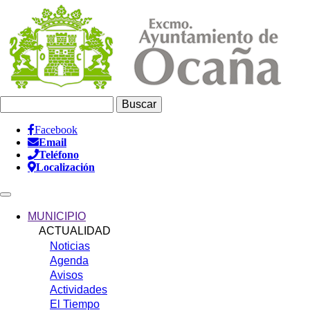
Pasar
al
contenido
principal
Buscar
Facebook
Email
Información
Teléfono
Header
Localización
Main
navigation
MUNICIPIO
ACTUALIDAD
Noticias
Agenda
Avisos
Actividades
El Tiempo