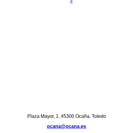
actual
»
página
págin
Paginación
Plaza Mayor, 1. 45300 Ocaña, Toledo
ocana@ocana.es