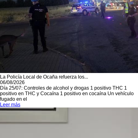
La Policía Local de Ocaña refuerza los...
06/08/2026
Día 25/07: Controles de alcohol y drogas 1 positivo THC 1
positivo en THC y Cocaína 1 positivo en cocaína Un vehículo
fugado en el
Leer más