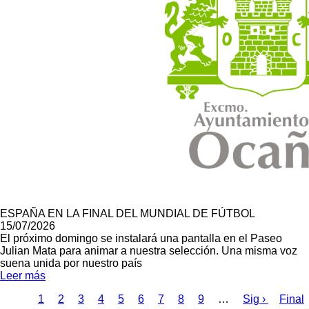
ESPAÑA EN LA FINAL DEL MUNDIAL DE FÚTBOL
15/07/2026
El próximo domingo se instalará una pantalla en el Paseo
Julian Mata para animar a nuestra selección. Una misma voz
suena unida por nuestro país
Leer más
Página
1
Page
2
Page
3
Page
4
Page
5
Page
6
Page
7
Page
8
Page
9
…
Siguiente
Sig ›
Últim
Final