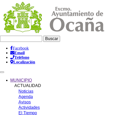
Pasar
al
contenido
principal
Buscar
Facebook
Email
Información
Teléfono
Header
Localización
Main
navigation
MUNICIPIO
ACTUALIDAD
Noticias
Agenda
Avisos
Actividades
El Tiempo