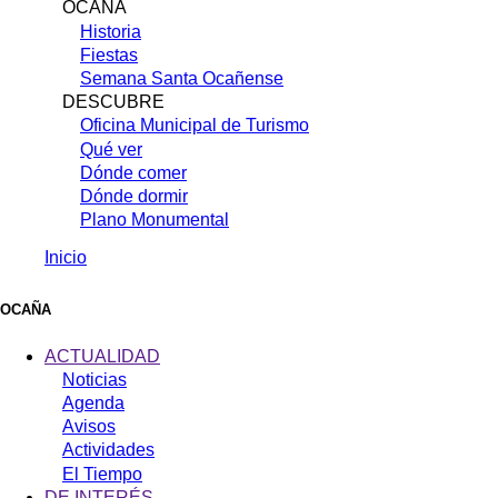
OCAÑA
Historia
Fiestas
Semana Santa Ocañense
DESCUBRE
Oficina Municipal de Turismo
Qué ver
Dónde comer
Dónde dormir
Plano Monumental
Inicio
Sobrescribir
enlaces
OCAÑA
de
ACTUALIDAD
ayuda
Noticias
Agenda
a
Avisos
la
Actividades
navegación
El Tiempo
DE INTERÉS